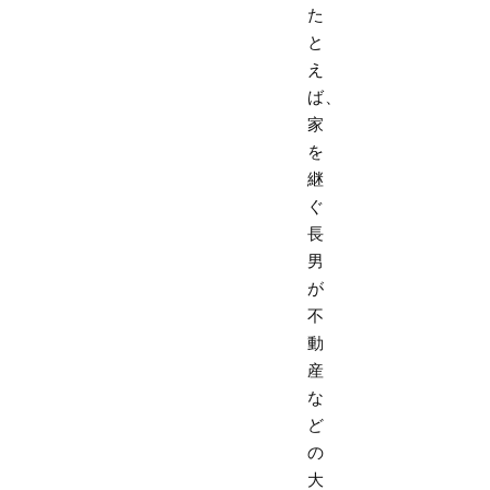
た
と
え
ば、
家
を
継
ぐ
長
男
が
不
動
産
な
ど
の
大