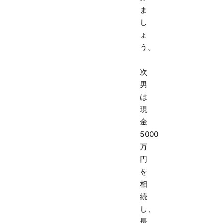
ま
し
ょ
う。
次
男
は
現
金
5000
万
円
を
相
続
し、
長