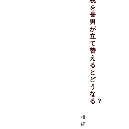
税
を
長
男
が
立
て
替
え
る
と
ど
う
な
る？
相
続