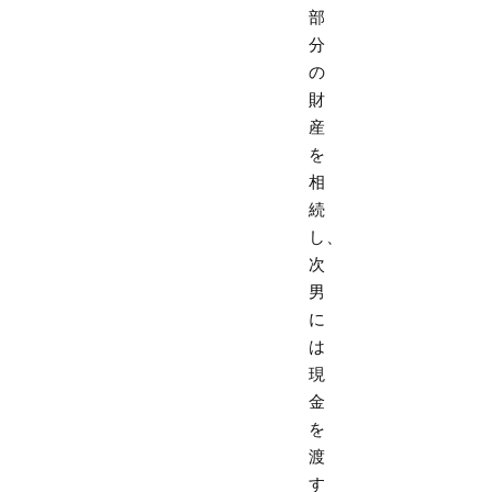
部
分
の
財
産
を
相
続
し、
次
男
に
は
現
金
を
渡
す