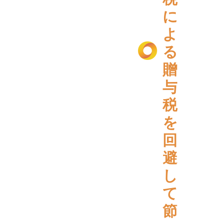
に
よ
る
贈
与
税
を
回
避
し
て
節