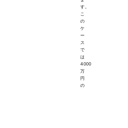
す。
こ
の
ケ
ー
ス
で
は
4000
万
円
の
相
続
税
が
課