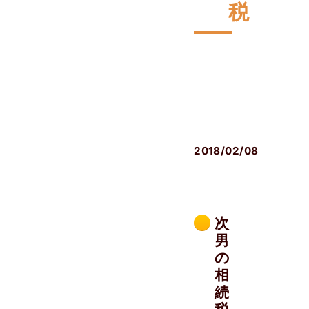
税
相
続
発
生
後
2018/02/08
次
男
の
相
続