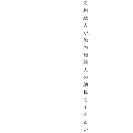
る
相
続
人
が、
他
の
相
続
人
の
納
税
も
す
る」
と
い