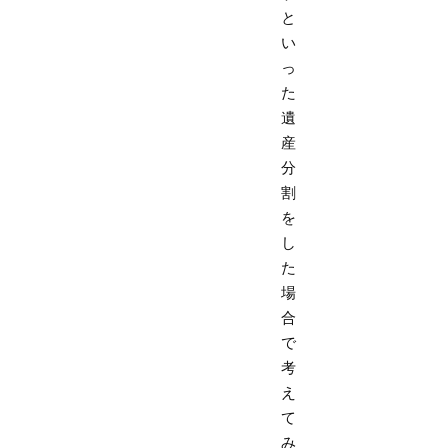
と
い
っ
た
遺
産
分
割
を
し
た
場
合
で
考
え
て
み