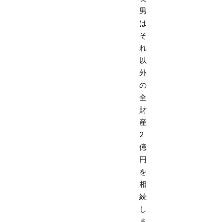
男
は
そ
れ
以
外
の
全
財
産
2
億
円
を
相
続
し
ま