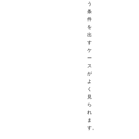
う
条
件
を
出
す
ケ
ー
ス
が
よ
く
見
ら
れ
ま
す。