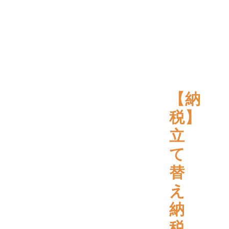
【納
税】
立
て
替
え
納
税