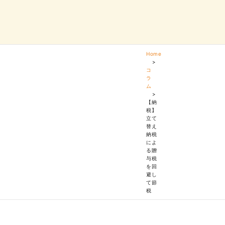
Home
>
コ
ラ
ム
>
【納
税】
立て
替え
納税
によ
る贈
与税
を回
避し
て節
税