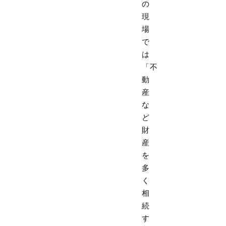
の
現
場
で
は
「不
動
産
な
ど
財
産
を
多
く
相
続
す